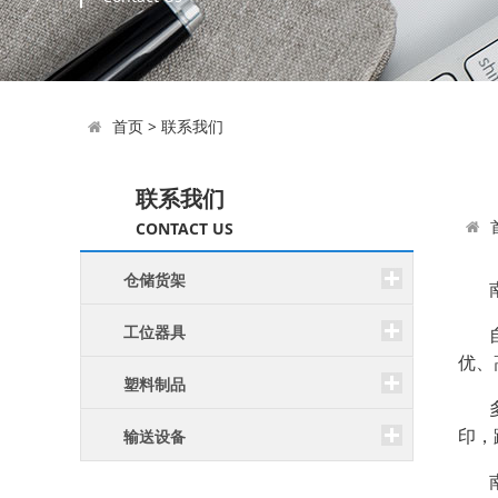
首页
>
联系我们
联系我们
CONTACT US
仓储货架
南京
工位器具
自南
优、
塑料制品
多年
印，
输送设备
南京