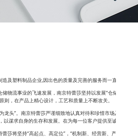
造及塑料制品企业,因出色的质量及完善的服务而一直处于被受
物流事业的飞速发展，南京特蕾莎坚持以发展“仓储设备”为主
的原则，在产品上精心设计，工艺和质量上不断攻关。
龙头”。南京特蕾莎严谨细致地认真对待和珍惜市场及客户赐
，以谋求自身的生存和发展。在为每一位客户提供至诚服务的同
莎将坚持“高起点、高定位”，“机制新、经营新、产品新、管