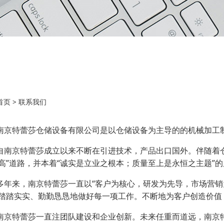
首页
>
联系我们
特蕾莎仓储设备有限公司是以仓储设备为主导的的机械加工制
京特蕾莎成立以来不断在引进技术，产品出口国外。伴随着仓储
高”道路，并本着“诚实是立业之根本；质量至上是永恒之主题”
来，南京特蕾莎一直以“客户为核心，研发为先导，市场营销为
踏踏实实、勤勤恳恳地做好每一项工作。不断地为客户创造价值
特蕾莎一直注团队建设和企业创新。未来任重而道远，南京特蕾