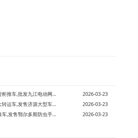
电动货柜推车,批发九江电动网格手推车 生
2026-03-23
车间大转运车,发售济源大型车间平台车 出
2026-03-23
货位推车,发售鄂尔多斯防虫手推车 制造北
2026-03-23