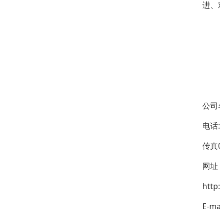
进、
公司
电话:
传真0
网址：
http
E-ma