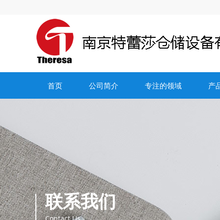
首页
公司简介
专注的领域
产
联系我们
Contact Us