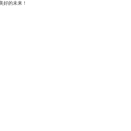
美好的未来！