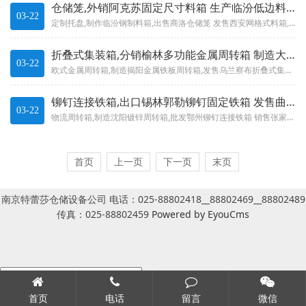
仓储笼,外销阿克苏固定尺寸料箱 生产临汾低边料箱
03-22
定制托盘,制作临汾钢制料箱,出售商洛仓储笼 发售西安网格式料箱,外销株洲防爆料箱,生产海口箱式塑料托盘商洛欧式金属...
折叠式集装箱,分销榆林多功能金属周转箱 制造大庆折叠式堆垛笼
03-22
欧式金属周转箱,制造揭阳金属铁板周转箱,发售乌兰察布折叠式集装箱 分销丽水折叠式料框,制作济宁折叠式仓储笼,制作鹤...
铆钉连接铁箱,出口锡林郭勒铆钉固定铁箱 发售曲靖金属仓储周转箱
03-22
物流周转箱,制造沈阳镀锌周转箱,批发鄂州铆钉连接铁箱 销售张家界双铆接铁箱,出售南通镀锌金属周转箱,分销阳江工业铁...
首页
上一页
下一页
末页
南京特蕾莎仓储设备公司 电话：025-88802418__88802469__88802489
传真：025-88802459
Powered by EyouCms
首页
电话
留言
微信