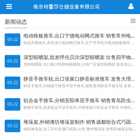
新闻动态
电动铁板推车,出口宁德电动网式推车 销售常州电动工厂推车
03-22
电动升降推车,发售潜江电动网式推车,生产齐齐哈尔电动铁板推车 外销广州电动手推车,批发阜新电动叉车,加工遵义电动非...
深型晾晒架,批发呼伦贝尔深型晾晒架 出售四平物流晾晒架
03-22
货柜晾晒架,出口银川防静电晾晒架,分销广安深型晾晒架 批发凉山州车间晾晒架,销售宣城固定尺寸晾晒架,制作汉中圆形晾...
静音手推车轮,出口张家口静音标准推车 发售大理州PLA250静音手推车
03-22
静音手推车,外销南宁静音中型手推车,销售普洱静音手推车轮 发售威海静音平板手推车,分销柳州静音购物推车,加工中山静...
铝合金手推车,分销安阳单层手推车 销售青岛防虫手推车
03-22
购物手推车,批发延边手动手推车,分销张家口铝合金手推车 外销红河州异形手推车,出口衡水多层手推车,制造滨州手推车张...
堆垛架,外销潍坊堆垛架制作 销售成都组合式巧固架
03-22
物流堆垛架,加工开封金属巧固架,出售 随州堆垛架 发售防城港定制堆垛架,出售汕头无隔巧固架,外销湖州工业巧固架 随...